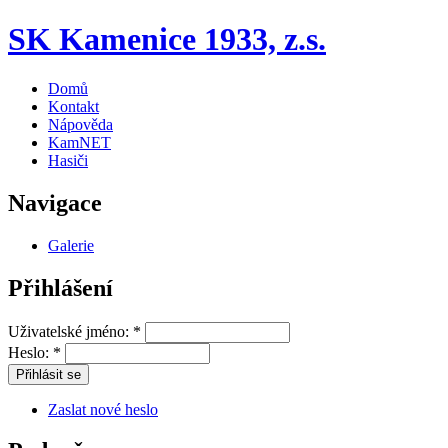
SK Kamenice 1933, z.s.
Domů
Kontakt
Nápověda
KamNET
Hasiči
Navigace
Galerie
Přihlášení
Uživatelské jméno:
*
Heslo:
*
Zaslat nové heslo